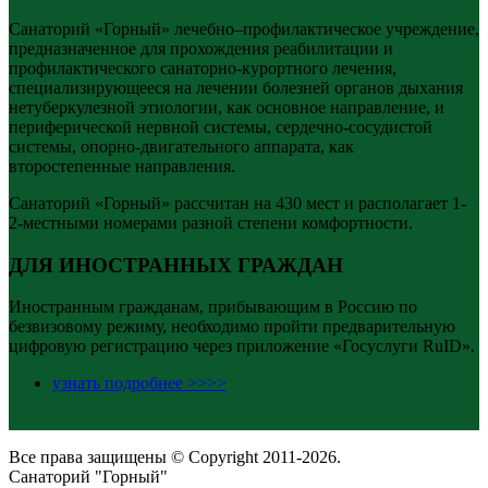
Санаторий «Горный» лечебно–профилактическое учреждение,
предназначенное для прохождения реабилитации и
профилактического санаторно-курортного лечения,
специализирующееся на лечении болезней органов дыхания
нетуберкулезной этиологии, как основное направление, и
периферической нервной системы, сердечно-сосудистой
системы, опорно-двигательного аппарата, как
второстепенные направления.
Санаторий «Горный» рассчитан на 430 мест и располагает 1-
2-местными номерами разной степени комфортности.
ДЛЯ ИНОСТРАННЫХ ГРАЖДАН
Иностранным гражданам, прибывающим в Россию по
безвизовому режиму, необходимо пройти предварительную
цифровую регистрацию через приложение «Госуслуги RuID».
узнать подробнее >>>>
Все права защищены © Copyright 2011-2026.
Санаторий "Горный"