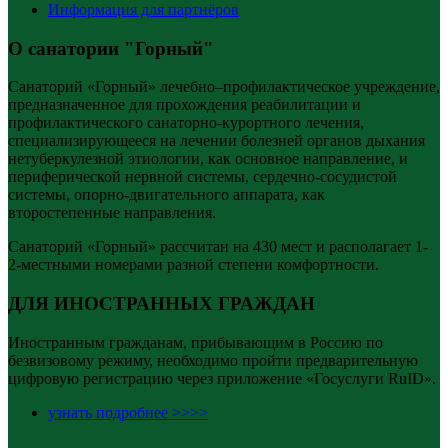
Информация для партнёров
О санатории "Горный"
Санаторий «Горный» лечебно–профилактическое учреждение,
предназначенное для прохождения реабилитации и
профилактического санаторно-курортного лечения,
специализирующееся на лечении болезней органов дыхания
нетуберкулезной этиологии, как основное направление, и
периферической нервной системы, сердечно-сосудистой
системы, опорно-двигательного аппарата, как
второстепенные направления.
Санаторий «Горный» рассчитан на 430 мест и располагает 1-
2-местными номерами разной степени комфортности.
ДЛЯ ИНОСТРАННЫХ ГРАЖДАН
Иностранным гражданам, прибывающим в Россию по
безвизовому режиму, необходимо пройти предварительную
цифровую регистрацию через приложение «Госуслуги RuID».
узнать подробнее >>>>