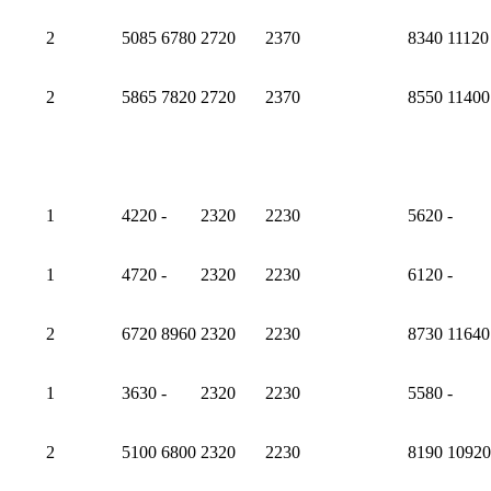
2
5085
6780
2720
2370
8340
11120
2
5865
7820
2720
2370
8550
11400
1
4220
-
2320
2230
5620
-
1
4720
-
2320
2230
6120
-
2
6720
8960
2320
2230
8730
11640
1
3630
-
2320
2230
5580
-
2
5100
6800
2320
2230
8190
10920