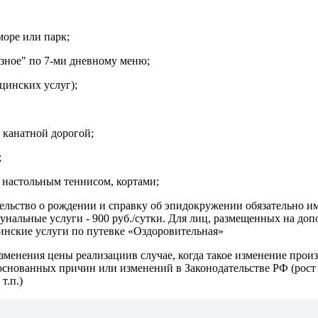
море или парк;
азное" по 7-ми дневному меню;
цинских услуг);
 канатной дорогой;
;
 настольным теннисом, кортами;
ельство о рождении и справку об эпидокружении обязательно им
мунальные услуги - 900 руб./сутки. Для лиц, размещенных на доп
инские услуги по путевке «Оздоровительная»
менения цены реализациив случае, когда такое изменение произо
основанных причин или изменений в Законодательстве РФ (рост 
т.п.)