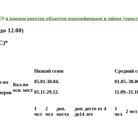
409
в едином реестре объектов классификации в сфере турис
до 12.00)
С)*
Низкий сезон
Средний с
05.01-30.04.
01.05.-30.0
л-во
Кол-во
осн. мест
01.11-29.12.
11.09.-31.1
ме
ров
1
2
доп.
доп. десто от 4
1
2 чел
чел
чел
место
до14 лет
чел