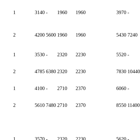
1
3140
-
1960
1960
3970
-
2
4200
5600
1960
1960
5430
7240
1
3530
-
2320
2230
5520
-
2
4785
6380
2320
2230
7830
10440
1
4100
-
2710
2370
6060
-
2
5610
7480
2710
2370
8550
11400
1
3570
-
2320
2230
5620
-