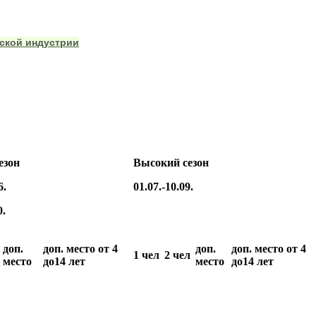
тской индустрии
езон
Высокий сезон
6.
01.07.-10.09.
0.
доп.
доп. место от 4
доп.
доп. место от 4
1 чел
2 чел
место
до14 лет
место
до14 лет