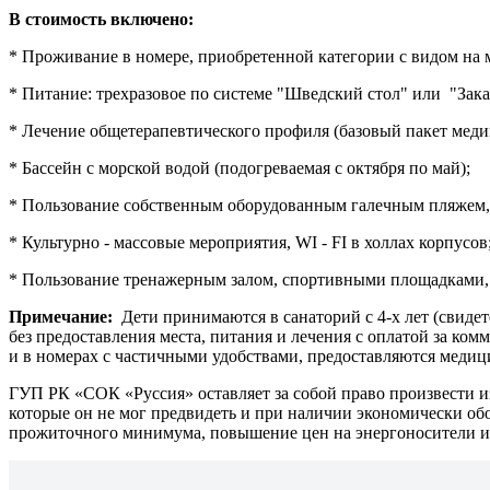
В стоимость включено:
* Проживание в номере, приобретенной категории с видом на 
* Питание: трехразовое по системе "Шведский стол" или "Зак
* Лечение общетерапевтического профиля (базовый пакет меди
* Бассейн с морской водой (подогреваемая с октября по май);
* Пользование собственным оборудованным галечным пляжем,
* Культурно - массовые мероприятия, WI - FI в холлах корпусов
* Пользование тренажерным залом, спортивными площадками,
Примечание:
Дети принимаются в санаторий с 4-х лет (свидет
без предоставления места, питания и лечения с оплатой за ком
и в номерах с частичными удобствами, предоставляются медиц
ГУП РК «СОК «Руссия» оставляет за собой право произвести из
которые он не мог предвидеть и при наличии экономически об
прожиточного минимума, повышение цен на энергоносители и 