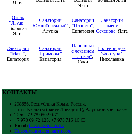
Большая Ялта
Большая
Большая Ялта
Ялта
Ялта
Отель
Санаторий
Санаторий
Санаторий
"Ягуар"
,
"Южнобережный"
,
"Планета"
,
имени
Большая
Алупка
Евпатория
Сеченова
, Ялта
Ялта
Пансионат
Санаторий
Санаторий
Гостевой дом
с лечением
"Маяк"
,
"Приморье"
,
"Фортуна"
,
"Танжер"
,
Евпатория
Евпатория
Николаевка
Саки
КОНТАКТЫ
298656, Республика Крым, Россия,
пгт. Курпаты (ранее Ливадия-1), Алупкинское шоссе 1
Тел:
+7 978 050-90-71,
+7 978 69-72-125, +7 978 716-16-63
Email:
Связаться с нами
Информация для партнёров