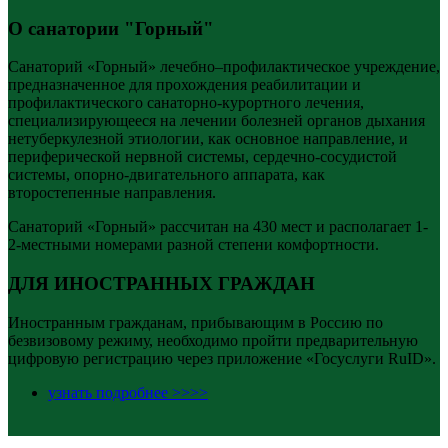
О санатории "Горный"
Санаторий «Горный» лечебно–профилактическое учреждение,
предназначенное для прохождения реабилитации и
профилактического санаторно-курортного лечения,
специализирующееся на лечении болезней органов дыхания
нетуберкулезной этиологии, как основное направление, и
периферической нервной системы, сердечно-сосудистой
системы, опорно-двигательного аппарата, как
второстепенные направления.
Санаторий «Горный» рассчитан на 430 мест и располагает 1-
2-местными номерами разной степени комфортности.
ДЛЯ ИНОСТРАННЫХ ГРАЖДАН
Иностранным гражданам, прибывающим в Россию по
безвизовому режиму, необходимо пройти предварительную
цифровую регистрацию через приложение «Госуслуги RuID».
узнать подробнее >>>>